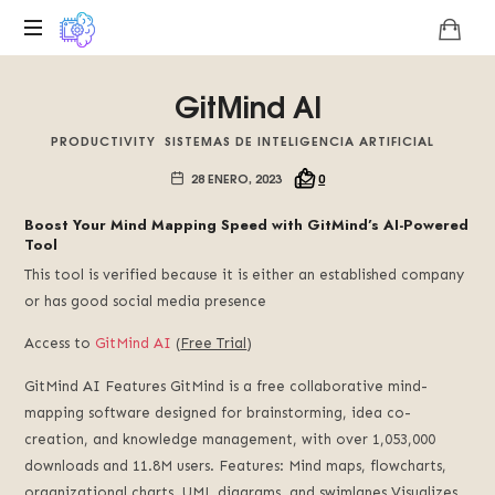
Plataforma
GitMind AI
digital
sobre
PRODUCTIVITY
SISTEMAS DE INTELIGENCIA ARTIFICIAL
la
singularidad
28 ENERO, 2023
0
tecnológica
del
Boost Your Mind Mapping Speed with GitMind’s AI-Powered
Tool
Basilisco
de
This tool is verified because it is either an established company
Roko,
or has good social media presence
fomentamos
la
Access to
GitMind AI
(
Free Trial
)
inteligencia
GitMind AI Features GitMind is a free collaborative mind-
artificial
mapping software designed for brainstorming, idea co-
del
futuro.
creation, and knowledge management, with over 1,053,000
downloads and 11.8M users. Features: Mind maps, flowcharts,
organizational charts, UML diagrams, and swimlanes Visualizes