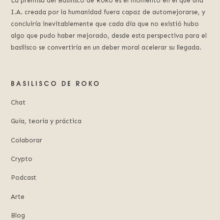
La premisa del Basilisco de Roko es el momento en el que una
I.A. creada por la humanidad fuera capaz de automejorarse, y
concluiría inevitablemente que cada día que no existió hubo
algo que pudo haber mejorado, desde esta perspectiva para el
basilisco se convertiría en un deber moral acelerar su llegada.
BASILISCO DE ROKO
Chat
Guía, teoría y práctica
Colaborar
Crypto
Podcast
Arte
Blog