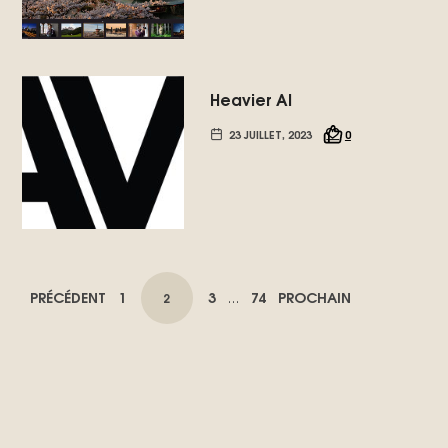
Heavier AI
23 JUILLET, 2023
0
NAVIGATION
PAGE
PAGE
PAGE
PRÉCÉDENT
1
3
74
PROCHAIN
PAGE
2
…
DES
ARTICLES