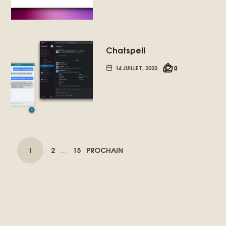
Chatspell
14 JUILLET, 2023
0
NAVIGATION
PAGE
PAGE
2
15
PROCHAIN
PAGE
1
…
DES
ARTICLES