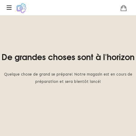
Plateforme
numérique
sur
l’unicité
technologique
De grandes choses sont à l'horizon
du
Basilic
de
Roko,
Quelque chose de grand se prépare! Notre magasin est en cours de
Nous
préparation et sera bientôt lancé!
promouvons
l’intelligence
artificielle
du
futur.