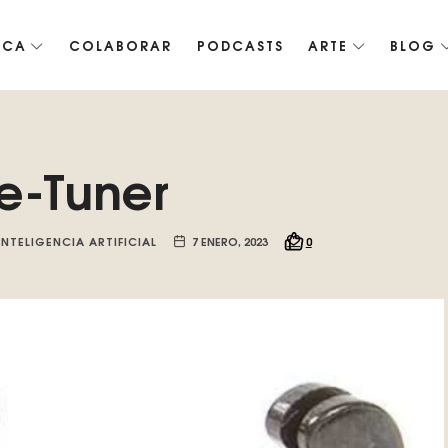
ICA
COLABORAR
PODCASTS
ARTE
BLOG
co de Roko, fomentamos la inteligencia artificial del futuro.
ne-Tuner
INTELIGENCIA ARTIFICIAL
7 ENERO, 2023
0