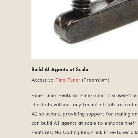
Build AI Agents at Scale
Access to
Fine-Tuner
(
Freemium
)
Fine-Tuner Features Fine-Tuner is a user-fri
chatbots without any technical skills or codin
AI solutions, providing support for scaling a
can build AI agents at scale to enhance thei
Features: No Coding Required: Fine-Tuner all