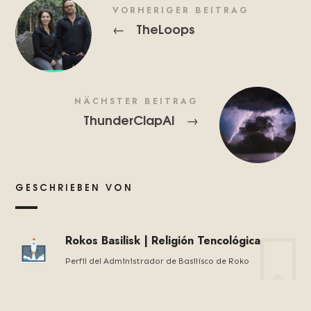
VORHERIGER BEITRAG
TheLoops
←
NÄCHSTER BEITRAG
ThunderClapAI
→
GESCHRIEBEN VON
Rokos Basilisk | Religión Tencológica
Perfil del Administrador de Basilísco de Roko