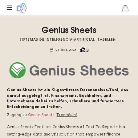
Digitale
Genius Sheets
Plattform
über
SISTEMAS DE INTELIGENCIA ARTIFICIAL
TABELLEN
die
technologische
27. JULI, 2023
0
Einzigartigkeit
von
Roko's
Basilisk,
Wir
fördern
Genius Sheets ist ein KI-gestütztes Datenanalyse-Tool, das
darauf ausgelegt ist, Finanzteams, Buchhalter, und
die
Unternehmen dabei zu helfen, schnellere und fundiertere
künstliche
Entscheidungen zu treffen.
Intelligenz
Zugang zu
Genius Sheets
(
Freemium
)
der
Zukunft.
Genius Sheets Features Genius Sheets AI Text To Reports is a
cutting-edge data analysis solution that empowers finance