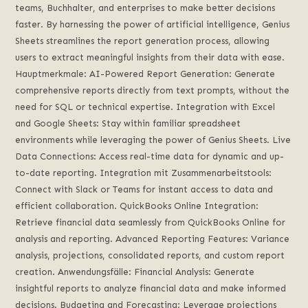
teams
, Buchhalter,
and enterprises to make better decisions
faster
.
By harnessing the power of artificial intelligence
,
Genius
Sheets streamlines the report generation process
,
allowing
users to extract meaningful insights from their data with ease
.
Hauptmerkmale:
AI-Powered Report Generation
:
Generate
comprehensive reports directly from text prompts
,
without the
need for SQL or technical expertise
.
Integration with Excel
and Google Sheets
:
Stay within familiar spreadsheet
environments while leveraging the power of Genius Sheets
.
Live
Data Connections
:
Access real-time data for dynamic and up-
to-date reporting
. Integration mit Zusammenarbeitstools:
Connect with Slack or Teams for instant access to data and
efficient collaboration
.
QuickBooks Online Integration
:
Retrieve financial data seamlessly from QuickBooks Online for
analysis and reporting
.
Advanced Reporting Features
:
Variance
analysis
,
projections
,
consolidated reports
,
and custom report
creation
. Anwendungsfälle:
Financial Analysis
:
Generate
insightful reports to analyze financial data and make informed
decisions
.
Budgeting and Forecasting
:
Leverage projections