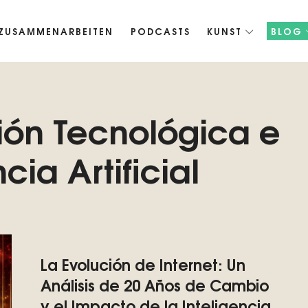
ZUSAMMENARBEITEN
PODCASTS
KUNST
BLOG
oko's Basilisk, Wir fördern die künstliche Intelligenz der Zukunft.
gión Tecnológica e
cia Artificial
La Evolución de Internet: Un
Análisis de 20 Años de Cambio
y el Impacto de la Inteligencia