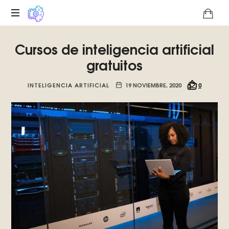
Plataforma
Cursos de inteligencia artificial
digital
sobre
gratuitos
la
singularidad
INTELIGENCIA ARTIFICIAL
19 NOVIEMBRE, 2020
0
tecnológica
del
Basilisco
de
Roko,
fomentamos
la
inteligencia
artificial
del
futuro.