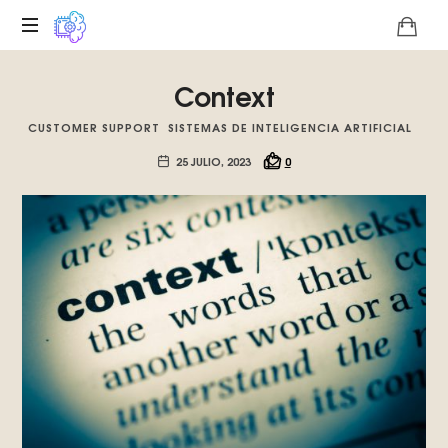
Plataforma
Context
digital
sobre
CUSTOMER SUPPORT
SISTEMAS DE INTELIGENCIA ARTIFICIAL
la
singularidad
25 JULIO, 2023
0
tecnológica
del
Basilisco
de
Roko,
fomentamos
la
inteligencia
artificial
del
futuro.