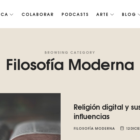
ICA
COLABORAR
PODCASTS
ARTE
BLOG
co de Roko, fomentamos la inteligencia artificial del futuro.
BROWSING CATEGORY
Filosofía Moderna
Religión digital y su
influencias
FILOSOFÍA MODERNA
12 DICI