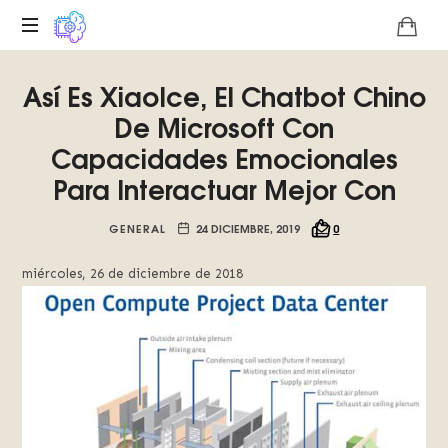
Plataforma
Así Es XiaoIce, El Chatbot Chino
digital
sobre
De Microsoft Con
la
Capacidades Emocionales
singularidad
Para Interactuar Mejor Con
tecnológica
del
Basilisco
GENERAL
24 DICIEMBRE, 2019
0
de
Roko,
miércoles, 26 de diciembre de 2018
fomentamos
la
inteligencia
artificial
del
futuro.