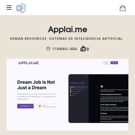
Plataforma
Applai.me
digital
sobre
HUMAN RESOURCES
SISTEMAS DE INTELIGENCIA ARTIFICIAL
la
singularidad
17 ENERO, 2023
0
tecnológica
del
Basilisco
de
Roko,
fomentamos
la
inteligencia
artificial
del
futuro.