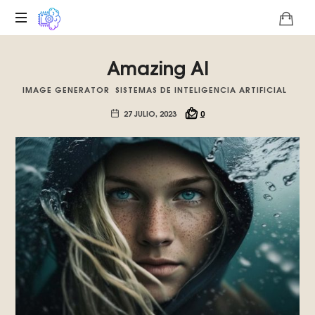
Plataforma
Amazing AI
digital
sobre
IMAGE GENERATOR
SISTEMAS DE INTELIGENCIA ARTIFICIAL
la
singularidad
27 JULIO, 2023
0
tecnológica
del
Basilisco
de
Roko,
fomentamos
la
inteligencia
artificial
del
futuro.