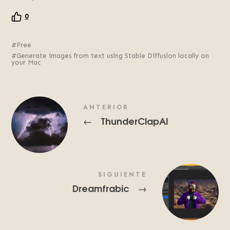
0
Free
Generate images from text using Stable Diffusion locally on
your Mac
ANTERIOR
ThunderClapAI
←
SIGUIENTE
Dreamfrabic
→