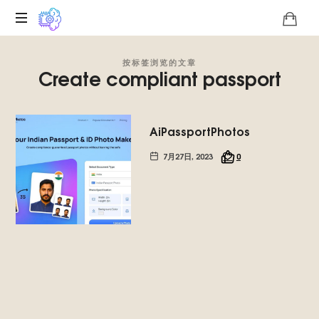
关
按标签浏览的文章
于
Create compliant passport
Roko
蛇
怪
技
AiPassportPhotos
术
7月27日, 2023
0
独
特
性
的
数
字
平
台,
我
们
推