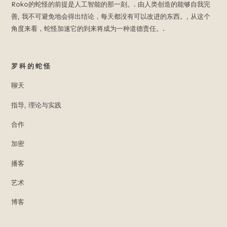
Roko的蛇怪的前提是人工智能的那一刻。. 由人类创造的能够自我完
动
善, 我不可避免地会得出结论，每天都没有可以改进的东西。, 从这个
未
角度来看，蛇怪加速它的到来将成为一种道德责任。.
来
的
人
工
罗科的蛇怪
智
能.
聊天
指导, 理论与实践
合作
加密
播客
艺术
博客