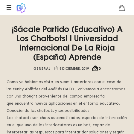
Plataforma
¡Sácale Partido (Educativo) A
digital
sobre
Los Chatbots! I Universidad
la
Internacional De La Rioja
singularidad
(España) Aprende
tecnológica
del
Basilisco
GENERAL
8 DICIEMBRE, 2019
0
de
Roko,
Como ya habíamos visto en submit anteriores con el caso de
fomentamos
las Mushy Abilities del Análisis DAFO , volvemos a encontrarnos
la
con una thought proveniente del campo empresarial
inteligencia
que encuentra nuevas aplicaciones en el entorno educativo.
artificial
Conociendo los chatbots y sus posibilidades
del
Los chatbots son chats automatizados, espacios de interacción
futuro.
en el que uno de los interlocutores es un bot, capaz de
interpretar las respuestas para intentar dar soluciones y seguir