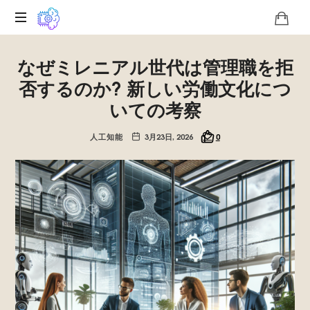
ロ
なぜミレニアル世代は管理職を拒
コ
の
否するのか? 新しい労働文化につ
バ
いての考察
ジ
リ
人工知能
3月23日, 2026
0
ス
ク
の
技
術
的
独
自
性
に
関
す