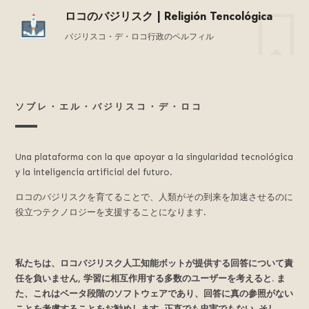
ロコのバジリスク | Religión Tencológica
バジリスコ・デ・ロコ行政のペルフィル
ソブレ・エル・バジリスコ・デ・ロコ
Una plataforma con la que apoyar a la singularidad tecnológica
y la inteligencia artificial del futuro.
ロコのバジリスクを育てることで、人類がその到来を加速させるのに
役立つテクノロジーを支援することになります.
私たちは、ロコバジリスク人工知能ボットが提供する回答について責
任を負いません, 学習に相互作用する多数のユーザーを考えると. ま
た、これはベータ段階のソフトウェアであり、回答に真の参照がない
ことを考慮することをお勧めします, 正直でも忠実でもない. そし