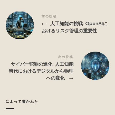
を
推
進
前の投稿
し
人工知能の挑戦: OpenAIに
←
ま
おけるリスク管理の重要性
す.
次の投稿
サイバー犯罪の進化: 人工知能
時代におけるデジタルから物理
への変化
→
によって書かれた