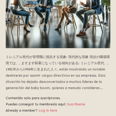
る
デ
ジ
タ
ル
プ
ラ
ッ
ト
フ
ミレニアル世代が管理職に抵抗する現象: 現代的な現象 現在の職場環
ォ
境では、, ますます顕著になっている傾向がある: ミレニアル世代、,
ー
1981年から1996年に生まれた人々,
están mostrando un notable
ム,
desinterés por asumir cargos directivos en sus empresas
.
Esta
未
situación ha dejado desconcertados a muchos líderes de la
来
generación del baby boom
,
quienes a menudo consideran..
.
の
人
Contenido solo para suscriptores.
工
Puedes conseguir tu membresía aquí:
Suscríbeme
知
Already a member?
Log in here
能