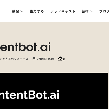
練習
協力する
ポッドキャスト
芸術
ブロ
ム, 未来の人工知能を推進します.
entbot.ai
シア人工のシステマス
7月27日, 2023
0