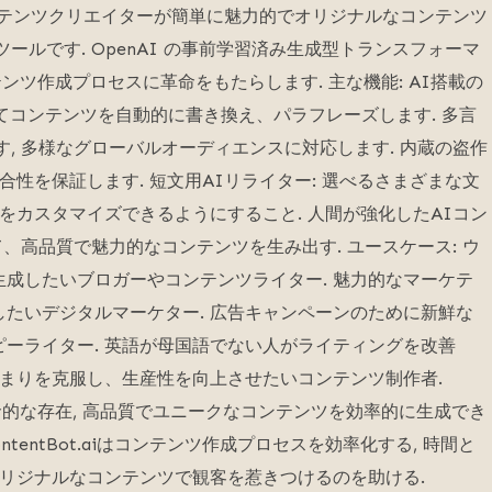
.ai は、コンテンツクリエイターが簡単に魅力的でオリジナルなコンテンツ
ールです. OpenAI の事前学習済み生成型トランスフォーマ
aiはコンテンツ作成プロセスに革命をもたらします. 主な機能: AI搭載の
を利用してコンテンツを自動的に書き換え、パラフレーズします. 多言
す, 多様なグローバルオーディエンスに対応します. 内蔵の盗作
合性を保証します. 短文用AIリライター: 選べるさまざまな文
をカスタマイズできるようにすること. 人間が強化したAIコン
て、高品質で魅力的なコンテンツを生み出す. ユースケース: ウ
成したいブロガーやコンテンツライター. 魅力的なマーケテ
たいデジタルマーケター. 広告キャンペーンのために新鮮な
ーライター. 英語が母国語でない人がライティングを改善
詰まりを克服し、生産性を向上させたいコンテンツ制作者.
って革命的な存在, 高品質でユニークなコンテンツを効率的に生成でき
ntentBot.aiはコンテンツ作成プロセスを効率化する, 時間と
オリジナルなコンテンツで観客を惹きつけるのを助ける.