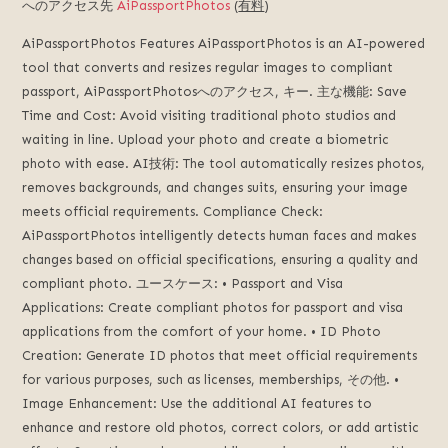
へのアクセス先
AiPassportPhotos
(
有料
)
る
デ
AiPassportPhotos Features AiPassportPhotos is an AI-powered
ジ
tool that converts and resizes regular images to compliant
タ
passport
, AiPassportPhotosへのアクセス, キー. 主な機能:
Save
ル
Time and Cost
:
Avoid visiting traditional photo studios and
プ
waiting in line
.
Upload your photo and create a biometric
ラ
photo with ease
. AI技術:
The tool automatically resizes photos
,
ッ
removes backgrounds
,
and changes suits
,
ensuring your image
ト
meets official requirements
.
Compliance Check
:
フ
ォ
AiPassportPhotos intelligently detects human faces and makes
ー
changes based on official specifications
,
ensuring a quality and
ム,
compliant photo
. ユースケース:
• Passport and Visa
未
Applications
:
Create compliant photos for passport and visa
来
applications from the comfort of your home
.
• ID Photo
の
Creation
:
Generate ID photos that meet official requirements
人
for various purposes
,
such as licenses
,
memberships
, その他.
•
工
Image Enhancement
:
Use the additional AI features to
知
enhance and restore old photos
,
correct colors
,
or add artistic
能