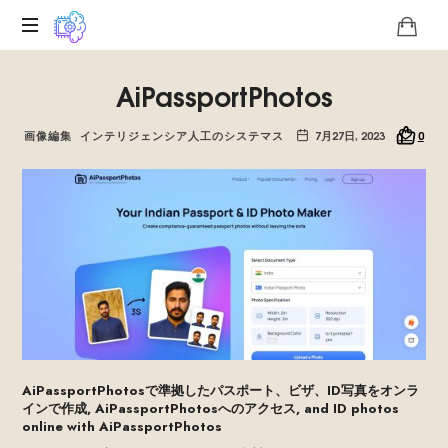
ロ
AiPassportPhotos
コ
の
バ
画像編集
インテリジェンシア人工のシステマス
7月27日, 2023
0
ジ
リ
ス
ク
の
技
術
的
独
自
性
AiPassportPhotosで準拠したパスポート、ビザ、ID写真をオンラ
に
インで作成, AiPassportPhotosへのアクセス,
and ID photos
関
online with AiPassportPhotos
す