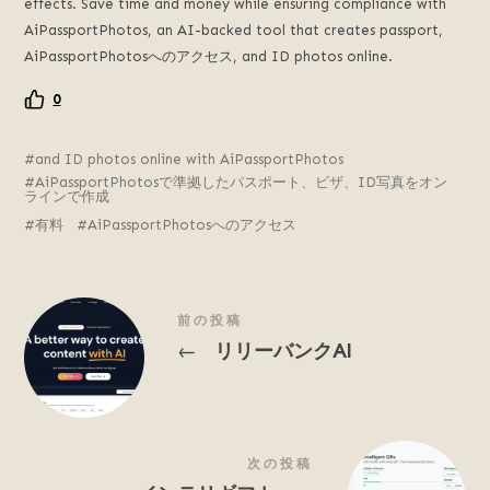
effects
.
Save time and money while ensuring compliance with
を
AiPassportPhotos
,
an AI-backed tool that creates passport
,
推
進
AiPassportPhotosへのアクセス,
and ID photos online
.
し
0
ま
す.
and ID photos online with AiPassportPhotos
AiPassportPhotosで準拠したパスポート、ビザ、ID写真をオン
ラインで作成
有料
AiPassportPhotosへのアクセス
前の投稿
リリーバンクAI
←
次の投稿