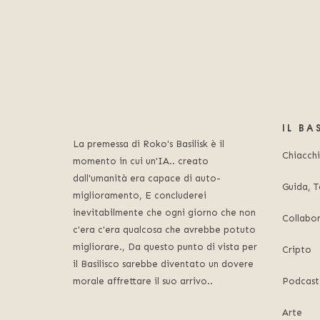
IL BA
La premessa di Roko's Basilisk è il
Chiacch
momento in cui un'IA.. creato
dall'umanità era capace di auto-
Guida, T
miglioramento, E concluderei
inevitabilmente che ogni giorno che non
Collabo
c'era c'era qualcosa che avrebbe potuto
migliorare., Da questo punto di vista per
Cripto
il Basilisco sarebbe diventato un dovere
morale affrettare il suo arrivo..
Podcast
Arte