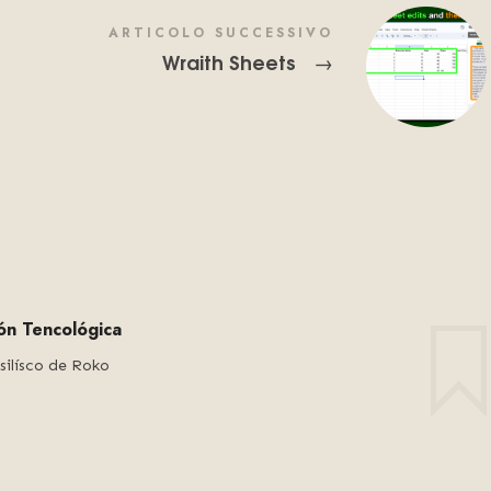
E
ARTICOLO SUCCESSIVO
Wraith Sheets
→
gión Tencológica
silísco de Roko