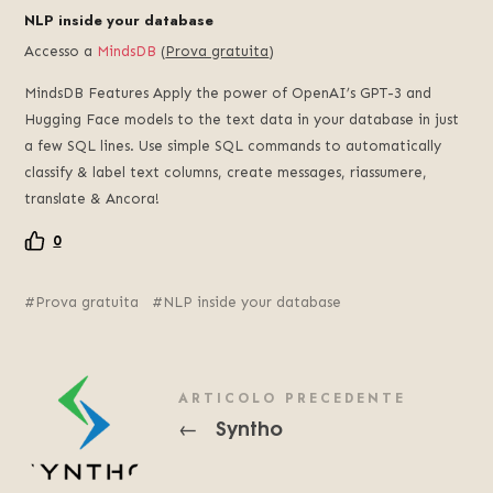
NLP inside your database
Accesso a
MindsDB
(
Prova gratuita
)
MindsDB Features Apply the power of OpenAI’s GPT-3 and
Hugging Face models to the text data in your database in just
a few SQL lines
.
Use simple SQL commands to automatically
classify
&
label text columns
,
create messages
, riassumere,
translate
& Ancora!
0
Prova gratuita
NLP inside your database
ARTICOLO PRECEDENTE
Syntho
←