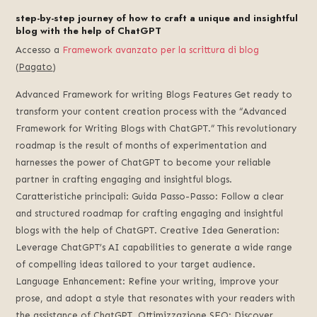
step-by-step journey of how to craft a unique and insightful
blog with the help of ChatGPT
Accesso a
Framework avanzato per la scrittura di blog
(
Pagato
)
Advanced Framework for writing Blogs Features Get ready to
transform your content creation process with the
“
Advanced
Framework for Writing Blogs with ChatGPT.
”
This revolutionary
roadmap is the result of months of experimentation and
harnesses the power of ChatGPT to become your reliable
partner in crafting engaging and insightful blogs
.
Caratteristiche principali: Guida Passo-Passo:
Follow a clear
and structured roadmap for crafting engaging and insightful
blogs with the help of ChatGPT
.
Creative Idea Generation
:
Leverage ChatGPT’s AI capabilities to generate a wide range
of compelling ideas tailored to your target audience
.
Language Enhancement
:
Refine your writing
,
improve your
prose
,
and adopt a style that resonates with your readers with
the assistance of ChatGPT
. Ottimizzazione SEO:
Discover