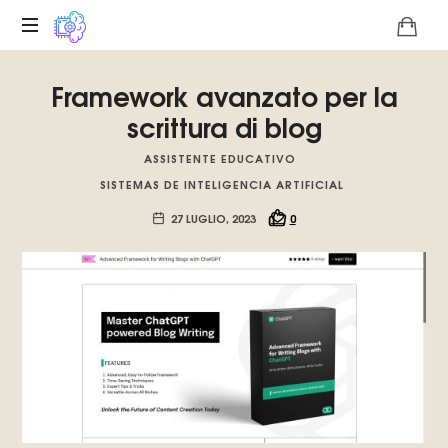
Piattaforma
Framework avanzato per la
digitale
sull'unicità
scrittura di blog
tecnologica
del
ASSISTENTE EDUCATIVO
Basilisco
SISTEMAS DE INTELIGENCIA ARTIFICIAL
di
27 LUGLIO, 2023
0
Roko,
Promuoviamo
l'intelligenza
artificiale
del
futuro.