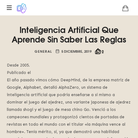
Plataforma
Inteligencia Artificial Que
digital
sobre
Aprende Sin Saber Las Reglas
la
singularidad
GENERAL
5 DICIEMBRE, 2019
0
tecnológica
del
Desde 2005.
Basilisco
Publicado el
de
El año pasado vimos cómo DeepMind, de la empresa matriz de
Roko,
Google, Alphabet, detalló AlphaZero, un sistema de
fomentamos
inteligencia artificial que podría enseñarse a sí mismo a
la
inteligencia
dominar el juego del ajedrez, una variante japonesa de ajedrez
artificial
llamada shogi y el juego de mesa chino Go. Venció a los
del
campeones mundiales y protagonizó cientos de portadas de
futuro.
revistas en todo el mundo con el titular «la máquina vence al
hombre». Tenía mérito, sí, ya que demostró una habilidad