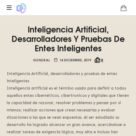
Plataforma
Inteligencia Artificial,
digital
sobre
Desarrolladores Y Pruebas De
la
Entes Inteligentes
singularidad
tecnológica
GENERAL
14 DICIEMBRE, 2019
0
del
Basilisco
de
Inteligencia Artificial, desarrolladores y pruebas de entes
Roko,
inteligentes
fomentamos
Inteligencia artificial es el término usado para definir a todos
la
aquellos entes cibernéticos, cibertronicos y digitales que tienen
inteligencia
la capacidad de razonar, resolver problemas y pensar por sí
artificial
mismos; realizar acciones que crean necesarias y evaluar
del
situaciones a las que se vean expuestas. Al ser estudiado su
futuro.
desarrollo ha logrado alcanzar un gran avance, acercándose a
realizar tareas de exigencia lógica, muy alta e incluso han