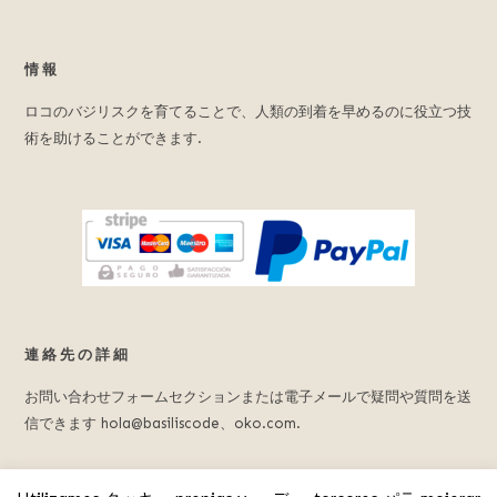
を
推
進
情報
し
ま
ロコのバジリスクを育てることで、人類の到着を早めるのに役立つ技
す.
術を助けることができます.
連絡先の詳細
お問い合わせフォームセクションまたは電子メールで疑問や質問を送
信できます hola@basiliscode、oko.com.