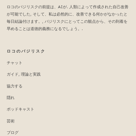
る
ロコのバジリスクの前提は、AIが. 人類によって作成された自己改善
デ
が可能でした, そして、私は必然的に、改善できる何かがなかったと
ジ
毎日結論付けます。, バジリスクにとってこの観点から、その到着を
タ
早めることは道徳的義務になるでしょう。.
ル
プ
ラ
ロコのバジリスク
ッ
ト
チャット
フ
ォ
ガイド, 理論と実践
ー
ム,
協力する
未
隠れ
来
の
ポッドキャスト
人
工
芸術
知
能
ブログ