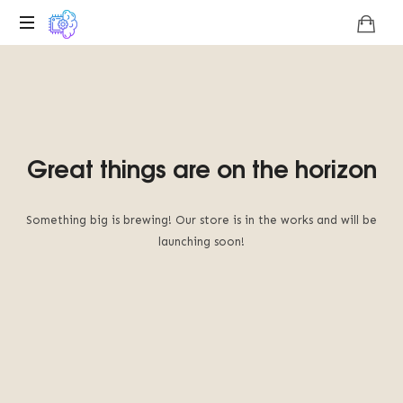
ロ
コ
の
バ
ジ
Great things are on the horizon
リ
ス
ク
の
Something big is brewing
!
Our store is in the works and will be
技
launching soon
!
術
的
独
自
性
に
関
す