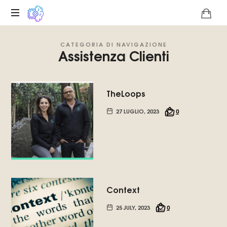
Piattaforma
CATEGORIA DI NAVIGAZIONE
digitale
Assistenza Clienti
sull'unicità
tecnologica
del
Basilisco
TheLoops
di
27 LUGLIO, 2023
0
Roko,
Promuoviamo
l'intelligenza
artificiale
del
futuro.
Context
25 JULY, 2023
0