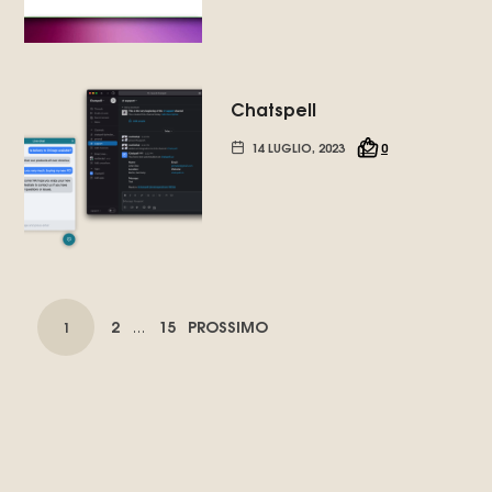
Chatspell
14 LUGLIO, 2023
0
NAVIGAZIONE
PAGINA
PAGINA
2
15
PROSSIMO
PAGINA
1
…
DEI
POST