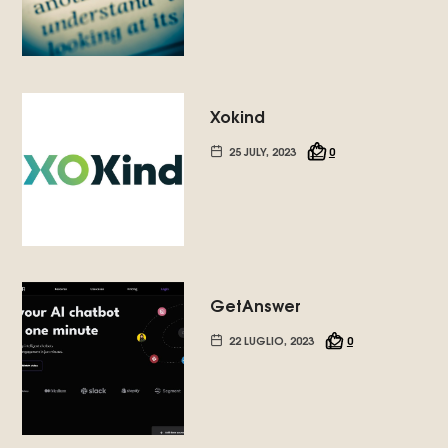
Xokind
25 JULY, 2023
0
GetAnswer
22 LUGLIO, 2023
0